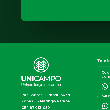
Telef
Coo
com
Rua Santos Dumont, 3439
Ges
Zona 01 - Maringá-Paraná
CEP 87.013-050